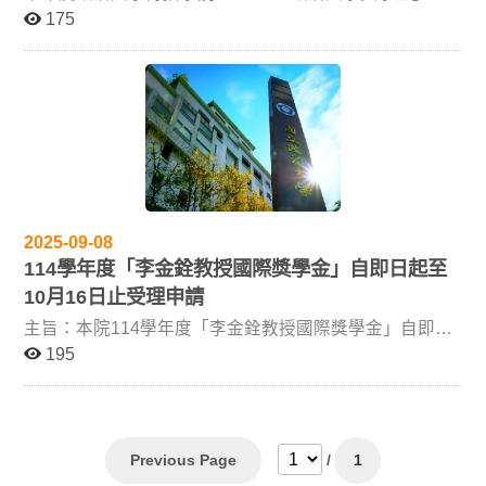
114 年 9 月 3 日受理申請，至 114 年 11 月 7 日（星期
175
五）中午 12:00 截止。 「Meta X 政治大學獎學金」分為
以下三項： 碩士學位獎學金 研究論文獎學金 碩士在職專
班學位論文獎學金 申請人研究主題需與大數據、元宇
宙、人工智慧或社群媒體等相關議題有關。獎學金設置辦
法、名額與金額、相關規定，請詳閱附件 「Meta X 政治
大學獎學金設置要點」；申請表格亦附於本文附件。 本
學程可推薦候選人名額如下： 碩士學位獎學金：至多推
薦 2 名 於國際研討會發表論文獎學金：至多推薦 3 名 期
刊發表論文獎學金：至多推薦 4 名 申請方式 有意申請的
2025-09-08
同學，請於 114 年 11 月 7 日（星期五）中午 12:00 前，
114學年度「李金銓教授國際獎學金」自即日起至
將下列資料整併為 PDF 檔，以 email 寄
10月16日止受理申請
至 kohan@nccu.edu.tw 陳小姐收： 推薦表 論文或期刊內
文相關資料 本學程將依實際申請情況進行審查與推薦，
主旨：本院114學年度「李金銓教授國際獎學金」自即日
再送交政大傳院與 Meta 進行最後評選。
起受理申請，請有意申請同學備妥申請文件，於114年10
195
月20日（週一）17時前完成報名系統資料上傳。. 依據：
依「國立政治大學傳播學院李金銓教授國際獎學金實施要
點」（詳如附件）辦理。 公告事項： 一、申請資格：
(一) 本院在學學位生，在校修業1學期（含）以上； (二)
Previous Page
/
1
在學期間、且於申請日（含）前1年內參與實體國際移動